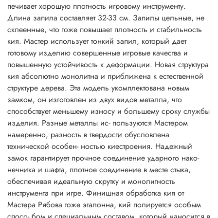
печивает хорошую плотность игровому инструменту.
Длина запила составляет 32-33 см. Запилы цельные, не
склеенные, что тоже повышает плотность и стабильность
кия. Мастер использует тонкий запил, который дает
готовому изделию совершенные игровые качества и
повышенную устойчивость к деформации. Новая структура
кия абсолютно монолитна и приближена к естественной
структуре дерева. Эта модель укомплектована новым
замком, он изготовлен из двух видов металла, что
способствует меньшему износу и большему сроку службы
изделия. Разные металлы ис- пользуются Мастером
намеренно, разность в твердости обусловлена
технической особен- ностью киестроения. Надежный
замок гарантирует прочное соединение ударного нако-
нечника и шафта, плотное соединение в месте стыка,
обеспечивая идеальную скрутку и монолитность
инструмента при игре. Финишная обработка кия от
Мастера Рябова тоже эталонна, кий полируется особым
спосо- бом и специальным составом, который наносится в