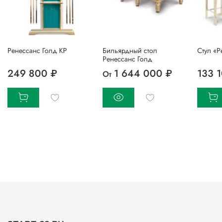
Ренессанс Голд КР
Бильярдный стол
Стул «Р
Ренессанс Голд
249 800 ₽
1 644 000 ₽
133 
От