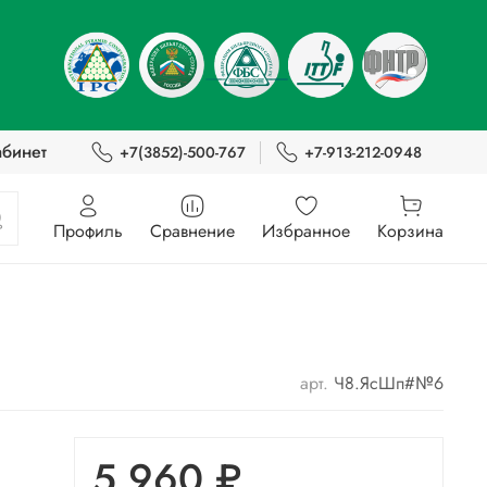
абинет
+7(3852)-500-767
+7-913-212-0948
Профиль
Сравнение
Избранное
Корзина
арт.
Ч8.ЯсШп#№6
5 960 ₽