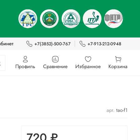
абинет
+7(3852)-500-767
+7-913-212-0948
Профиль
Сравнение
Избранное
Корзина
арт.
tao-f1
720 ₽