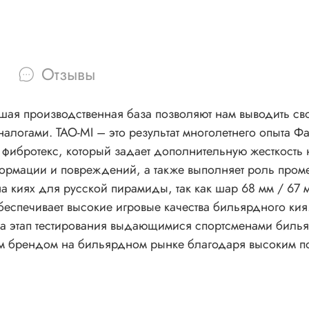
Отзывы
шая производственная база позволяют нам выводить св
логами. TAO-MI – это результат многолетнего опыта Ф
а фибротекс, который задает дополнительную жесткость
ормации и повреждений, а также выполняет роль пром
а киях для русской пирамиды, так как шар 68 мм / 67 
обеспечивает высокие игровые качества бильярдного кия
ла этап тестирования выдающимися спортсменами билья
ым брендом на бильярдном рынке благодаря высоким по