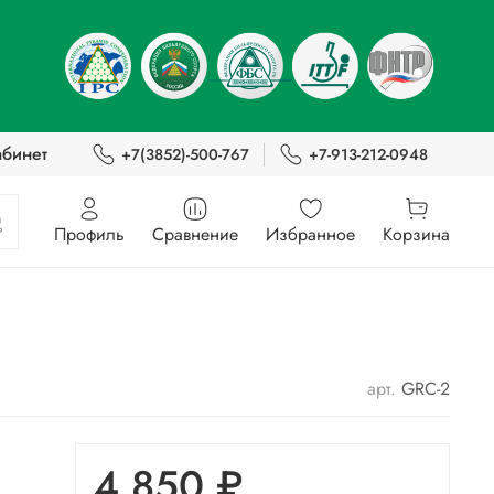
абинет
+7(3852)-500-767
+7-913-212-0948
Профиль
Сравнение
Избранное
Корзина
арт.
GRC-2
4 850 ₽