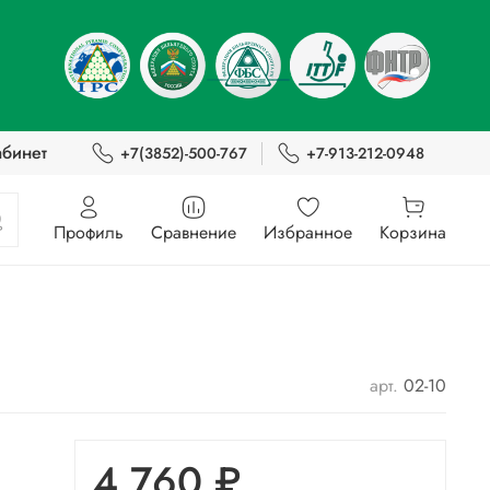
абинет
+7(3852)-500-767
+7-913-212-0948
Профиль
Сравнение
Избранное
Корзина
арт.
02-10
4 760 ₽